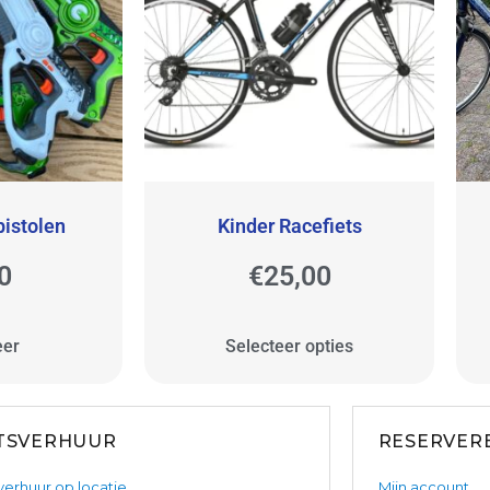
istolen
Kinder Racefiets
0
€
25,00
eer
Selecteer opties
ETSVERHUUR
RESERVER
verhuur op locatie
Mijn account