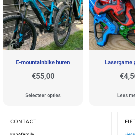
E-mountainbike huren
Lasergame p
€
55,00
€
4,5
Selecteer opties
Lees m
CONTACT
FI
Fun4family
Fiets