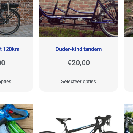
ot 120km
Ouder-kind tandem
00
€
20,00
opties
Selecteer opties