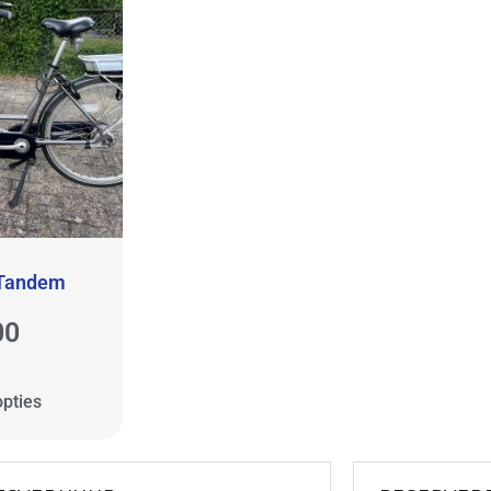
 Tandem
00
opties