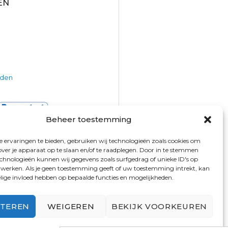
EN
rden
Beheer toestemming
 ervaringen te bieden, gebruiken wij technologieën zoals cookies om
over je apparaat op te slaan en/of te raadplegen. Door in te stemmen
chnologieën kunnen wij gegevens zoals surfgedrag of unieke ID's op
erwerken. Als je geen toestemming geeft of uw toestemming intrekt, kan
elige invloed hebben op bepaalde functies en mogelijkheden.
PTEREN
WEIGEREN
BEKIJK VOORKEUREN