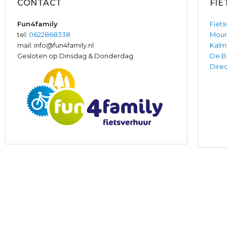
CONTACT
FI
Fun4family
Fiets
tel:
0622868338
Moun
mail: info@fun4family.nl
Kalm
Gesloten op Dinsdag & Donderdag
De B
Direc