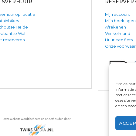
ETSVERHUUR
RESERVER
verhuur op locatie
Mijn account
tainbikes
Mijn boekingen
thoutse Heide
Afrekenen
rabantse Wal
Winkelmand
t reserveren
Huur een fiets
Onze voorwaa
Om de beste
informatie 
met deze te
deze site v
dit een nad
Deze website wordt beheerd en onderhouden door:
ACCE